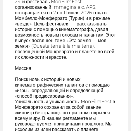
24-й фестиваль MonFilmFest,
организованный Immagina a.c. APS,
возвращается со 2 по 11 июля 2026 года в
Момбелло-Монферрато (Турин) и в режиме
«везде». Цель фестиваля — рассказывать
истории с помощью кинематографа, давая
возможность новым голосам и талантам. Этот
выпуск посвящен теме «Эта земля — моя
земля» (Questa terra è la mia terra),
посвященной Монферрато и планете во всей
их сложности и красоте.
Миссия
Поиск новых историй и новых
кинематографических талантов с помощью
«игры», определяющей и определяющей
«способ продюсирования».
Уникальность и уникальность: MonFilmFest в
Монферрато сохранил за собой звание
«киноигр без границ», но при этом открылся
всему миру. В нашем регламенте мы
руководствуемся принципами прошлого. Мы
исходим из идеи рассказать о планете