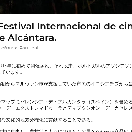
 Festival Internacional de c
e Alcántara.
lcántara, Portugal
013年に初めて開催され、それ以来、ポルトガルのアソシア
しています。
当初からマルヴァン市が支援していた市民のイニシアチブから
。
のマップにバレンシア・デ・アルカンタラ（スペイン）を含め
カ・デ・エクストレマドゥーラとディプタシオン・デ・カセレ
的な文化的地方分権化に貢献することである。
都市に集中し、農村部の人々にはほとんど届かなかった商品や