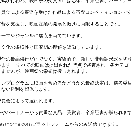
賞式が行われ、映画祭の受賞者には彫像、卒業証書、パートナ
委員会による審査を受けた作品による審査コンペティションで
監督を支援し、映画産業の発展と振興に貢献することです。
テーマやジャンルに焦点を当てています。
、文化の多様性と国家間の理解を奨励しています。
製作の最高傑作だけでなく、実験的で、新しい非物語形式を切
ます。 すべての映画は提出された時点で審査され、各カテゴ
れませんが、映画祭の栄誉は授与されます。
ョンプログラムに映画を含めるかどうかの最終決定は、選考委
しない権利を留保します。
委員会によって選ばれます。
ーやパートナーから貴重な賞品、受賞者、卒業証書が贈られま
sthome.comプラットフォームからのみ送信できます。