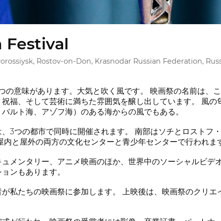
 Festival
orossiysk, Rostov-on-Don, Krasnodar Russian Federation, Russ
2つの意味があります。大気と吹く風です。 映画祭の名前は、
、祝福、そして芸術に満ちた雰囲気を醸し出しています。 風の
、バルト海、アゾフ海）のある海からの風でもある。
は、3つの都市で同時に開催されます。 南部はソチとロストフ
、屋内と屋外の両方の文化センターと青少年センターで行われま
キュメンタリー、アニメ映画のほか、世界中のソーシャルビデオ
ションもあります。
者が私たちの映画祭に参加します。 上映後は、映画祭のクリエ