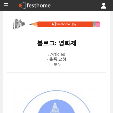
블로그: 영화제
› Articles
› 출품 요청
› 모두