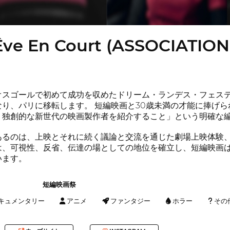
RÊve En Court (ASSOCIATI
・オスゴールで初めて成功を収めたドリーム・ランデス・フェス
り、パリに移転します。 短編映画と30歳未満の才能に捧げ
、独創的な新世代の映画製作者を紹介すること」という明確な
あるのは、上映とそれに続く議論と交流を通じた劇場上映体験
は、可視性、反省、伝達の場としての地位を確立し、短編映画
います。
短編映画祭
キュメンタリー
アニメ
ファンタジー
ホラー
その