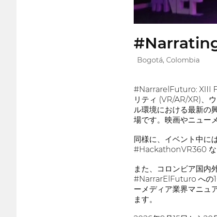
#Narrating
Bogotá, Colombia
#NarrarelFutur
リティ (VR/AR/
ル環境における最新の
場です。映画やニュー
同様に、イベント中には
#HackathonVR
また、コロンビア国内
#NarrarElFut
ーメディア業界マニュ
ます。