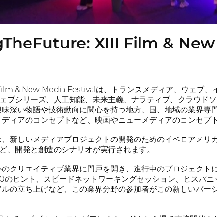
TheFuture: XIII Film & New
o: XIII Film & New Media Festivalは、トランス
XR)、ウェブシリーズ、人工知能、未来主義、ナラティブ、クラウ
興味深い物語や技術動向に関心を持つ地方、国、地域の業界専
メディアのコンセプトなど、映画やニューメディアのコンセプ
、新しいメディアプロジェクトの開発のためのイベロアメリカ研究所 
360 など、開発と創造のシナリオが実行されます。
外のクリエイティブ業界に門戸を開き、進行中のプロジェクト
uro への10のヒント、スピードネットワーキングセッション、ヒ
アルの立ち上げなど、この業界分野の参加者がこの新しいバー