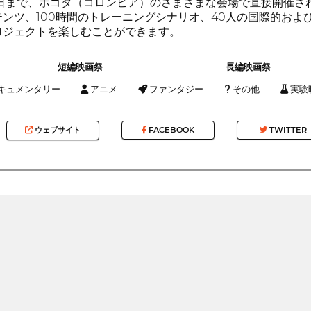
ら20日まで、ボゴタ（コロンビア）のさまざまな会場で直接開催さ
ンツ、100時間のトレーニングシナリオ、40人の国際的お
ロジェクトを楽しむことができます。
短編映画祭
長編映画祭
キュメンタリー
アニメ
ファンタジー
その他
実験
ウェブサイト
FACEBOOK
TWITTER