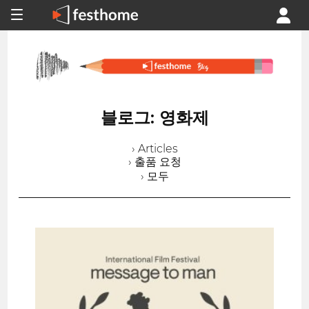
블로그: 영화제
› Articles
› 출품 요청
› 모두