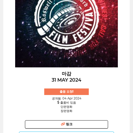
마감
31 MAY 2024
출품 요청!
공개됨: 04 Apr 2024
출품비 있음
단편영화
장편영화
링크