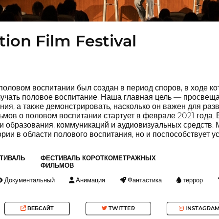
ion Film Festival
оловом воспитании был создан в период споров, в ходе ко
учать половое воспитание. Наша главная цель — просвещат
ия, а также демонстрировать, насколько он важен для раз
ьмов о половом воспитании стартует в феврале 2021 года.
и образования, коммуникаций и аудиовизуальных средств. М
ории в области полового воспитания, но и поспособствует у
ТИВАЛЬ
ФЕСТИВАЛЬ КОРОТКОМЕТРАЖНЫХ
ФИЛЬМОВ
Документальный
Анимация
Фантастика
террор
ВЕБСАЙТ
TWITTER
INSTAGRA