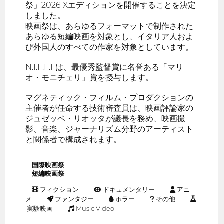
祭」2026 Xエディションを開催することを決定
しました。
映画祭は、あらゆるフォーマットで制作された
あらゆる短編映画を対象とし、イタリア人およ
び外国人のすべての作家を対象としています。
N.I.F.F.Fは、最優秀監督賞に名誉ある「マリ
オ・モニチェリ」賞を授与します。
マグネティック・フィルム・プロダクションの
主催者が任命する技術審査員は、映画評論家の
ジュゼッペ・リオッタが議長を務め、映画撮
影、音楽、ジャーナリズム分野のアーティスト
と関係者で構成されます。
国際映画祭
短編映画祭
フィクション
ドキュメンタリー
アニ
メ
ファンタジー
ホラー
その他
実験映画
Music Video