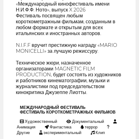
«Международный кинофестиваль имени
Н.И.Ф.Ф. Ното», выпуск X 2026
Фестиваль посвящен любым
короткометражным фильмам, созданным в
любом формате и открытым для всех
итальянских и иностранных авторов.
N.I.F.F вручит престижную награду «MARIO
MONICELLI» за лучшую режиссуру.
Техническое жюри, назначенное
организаторами MAGNETIC FILM
PRODUCTION, будет состоять из художников
и работников кинематографии, музыки и
журналистики под председательством
кинокритика Джузеппе Лиотты.
МЕЖДУНАРОДНЫЙ ФЕСТИВАЛЬ
ФЕСТИВАЛЬ КОРОТКОМЕТРАЖНЫХ ФИЛЬМОВ
Художественный
Документальный
Анимация
Фантастика
террор
Другие
экспериментальный
Клип