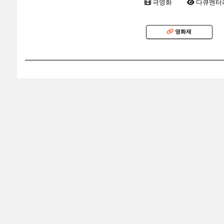
극영화
다큐멘터
영화제