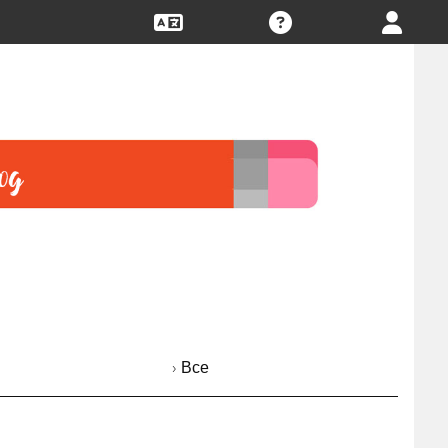
› Все