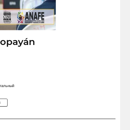
 Popayán
тальный
M