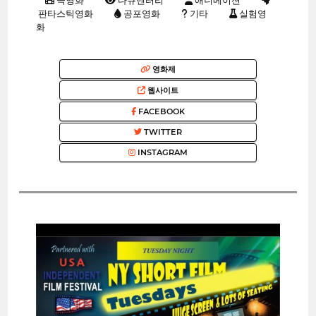
극영화
다큐멘터리
애니메이션
판타스틱영화
공포영화
기타
실험영
화
영화제
웹사이트
FACEBOOK
TWITTER
INSTAGRAM