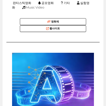
판타스틱영화
공포영화
기타
실험영
화
Music Video
영화제
웹사이트