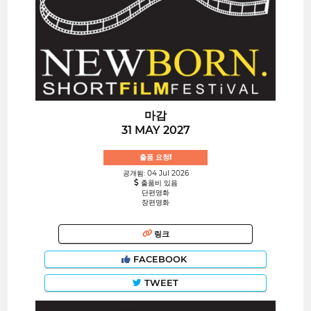
마감
31 MAY 2027
출품 요청!
공개됨: 04 Jul 2026
출품비 있음
단편영화
장편영화
링크
FACEBOOK
TWEET