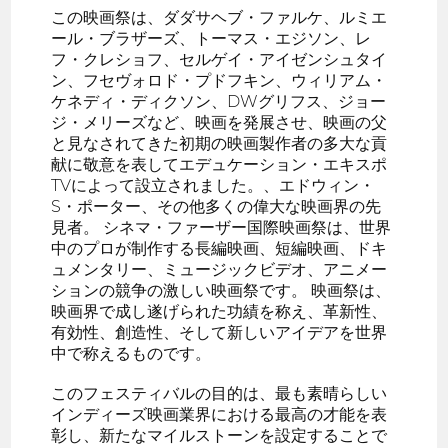
この映画祭は、ダダサヘブ・ファルケ、ルミエ
ール・ブラザーズ、トーマス・エジソン、レ
フ・クレショフ、セルゲイ・アイゼンシュタイ
ン、フセヴォロド・プドフキン、ウィリアム・
ケネディ・ディクソン、DWグリフス、ジョー
ジ・メリーズなど、映画を発展させ、映画の父
と見なされてきた初期の映画製作者の多大な貢
献に敬意を表してエデュケーション・エキスポ
TVによって設立されました。、エドウィン・
S・ポーター、その他多くの偉大な映画界の先
見者。 シネマ・ファーザー国際映画祭は、世界
中のプロが制作する長編映画、短編映画、ドキ
ュメンタリー、ミュージックビデオ、アニメー
ションの競争の激しい映画祭です。 映画祭は、
映画界で成し遂げられた功績を称え、革新性、
有効性、創造性、そして新しいアイデアを世界
中で称えるものです。
このフェスティバルの目的は、最も素晴らしい
インディーズ映画業界における最高の才能を表
彰し、新たなマイルストーンを設定することで