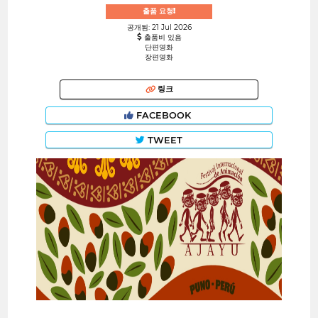
출품 요청!
공개됨: 21 Jul 2026
출품비 있음
단편영화
장편영화
링크
FACEBOOK
TWEET