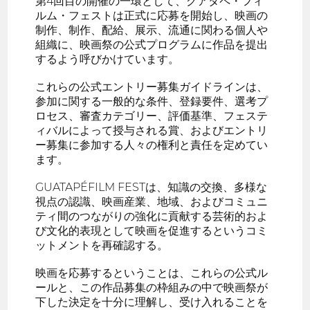
第4回目の開催の一環として、グアタペ・フィ
ルム・フェストは正式に応募を開始し、映画の
制作、制作、配給、展示、流通に関わる個人や
組織に、映画祭の公式プログラムに作品を提出
するよう呼びかけています。
これらの公式エントリー募集ガイドラインは、
参加に関する一般的な条件、登録要件、選考プ
ロセス、審査カテゴリー、評価基準、フェステ
ィバルによって授与される賞、およびエントリ
ー募集に参加する人々の権利と責任を定めてい
ます。
GUATAPÉFILM FESTは、知識の交換、多様な
視点の認識、映画産業、地域、およびコミュニ
ティ間のつながりの強化に貢献する芸術的およ
び文化的表現として映画を促進するというコミ
ットメントを再確認する。
映画を応募するということは、これらの公式ル
ールと、この作品募集の枠組みの中で映画祭が
下した決定を十分に理解し、受け入れることを