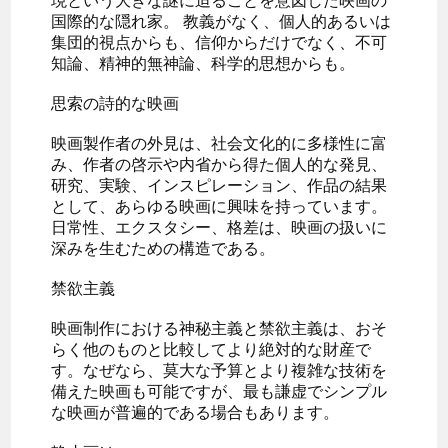
現という大きな謎に迫ることを意図した映画の
国際的な隠れ家。 教義がなく、個人的あるいは
集団的視点からも、信仰からだけでなく、不可
知論、精神的無神論、科学的思想からも。
思索の詩的な映画
映画製作者の外見は、社会文化的に多様性に富
み、作者の啓示や内省から得た個人的な発見、
研究、実験、インスピレーション、作品の結果
として、あらゆる映画に興味を持っています。
日常性、エクスタシー、格差は、映画の扱いに
深みを生むための構造である。
禁欲主義
映画制作における神秘主義と禁欲主義は、おそ
らく他のものと比較してより絶対的な財産で
す。なぜなら、莫大な予算とより複雑な技術を
備えた映画も可能ですが、最も謙虚でシンプル
な映画が普遍的である場合もあります。