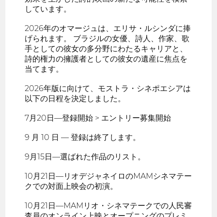
しています。
2026年のオマージュは、エリサ・ルシンダに捧
げられます。 ブラジルの女優、詩人、作家、歌
手としての彼女の多分野にわたるキャリアと、
詩的権力の擁護者としての彼女の遺産に焦点を
当てます。
2026年版に向けて、モストラ・シネポエシアは
以下の日程を決定しました。
7月20日—登録開始 > エントリー募集開始
9 月 10 日 — 登録は終了します。
9月15日—選ばれた作品のリスト。
10月21日—リオデジャネイロのMAMシネマテー
クでの対面上映会の初演。
10月21日—MAMリオ・シネマテークでの人民審
査員のオンライン上映とオープニングのプレミ